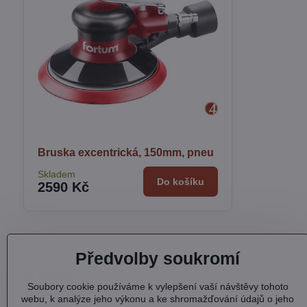
Bruska excentrická, 150mm, pneu
Skladem
Do košíku
2590 Kč
Předvolby soukromí
Kontakty
Soubory cookie používáme k vylepšení vaší návštěvy tohoto
Otevírací doba
webu, k analýze jeho výkonu a ke shromažďování údajů o jeho
Profil