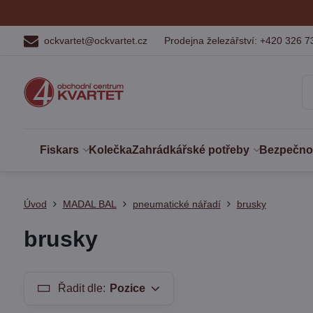
ockvartet@ockvartet.cz
Prodejna železářství: +420 326 7
Fiskars
Kolečka
Zahrádkářské potřeby
Bezpečnost
Úvod
MADAL BAL
pneumatické nářadí
brusky
brusky
Řadit dle:
Pozice