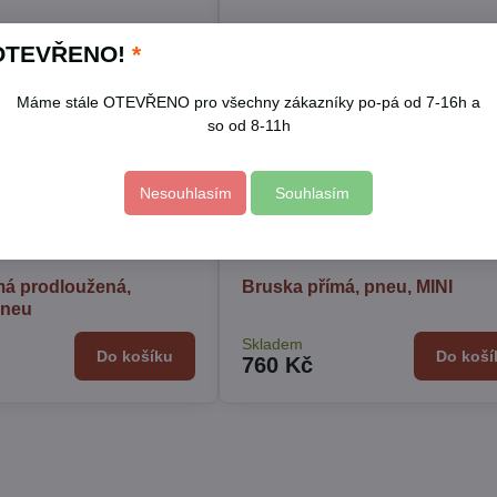
OTEVŘENO!
*
Máme stále OTEVŘENO pro všechny zákazníky po-pá od 7-16h a
so od 8-11h
Nesouhlasím
Souhlasím
má prodloužená,
Bruska přímá, pneu, MINI
pneu
Skladem
Do košíku
Do koší
760 Kč