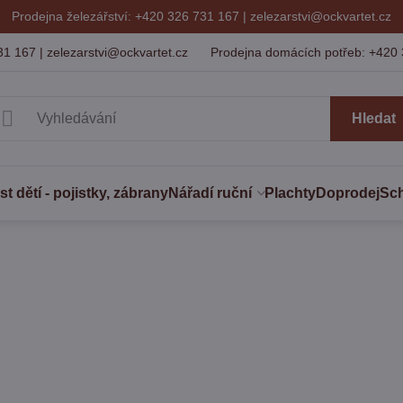
Prodejna železářství: +420 326 731 167 |
zelezarstvi@ockvartet.cz
31 167 | zelezarstvi@ockvartet.cz
Prodejna domácích potřeb: +420 
Hledat
 dětí - pojistky, zábrany
Nářadí ruční
Plachty
Doprodej
Sc