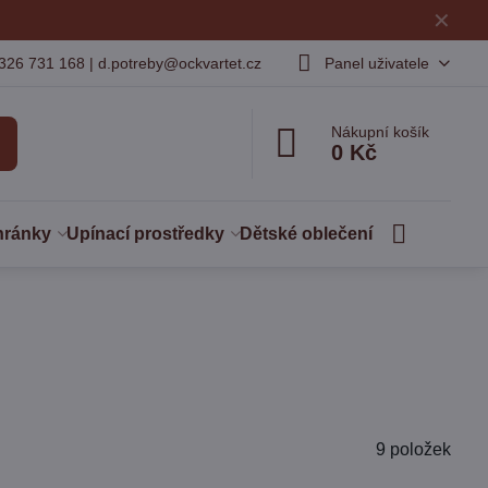
✕
326 731 168 | d.potreby@ockvartet.cz
Panel uživatele
Nákupní košík
0 Kč
hránky
Upínací prostředky
Dětské oblečení
9
položek