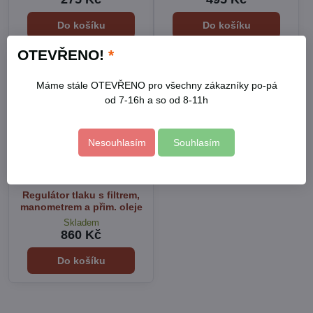
Do košíku
Do košíku
OTEVŘENO!
*
Máme stále OTEVŘENO pro všechny zákazníky po-pá
od 7-16h a so od 8-11h
Nesouhlasím
Souhlasím
Regulátor tlaku s filtrem,
manometrem a přim. oleje
Skladem
860 Kč
Do košíku