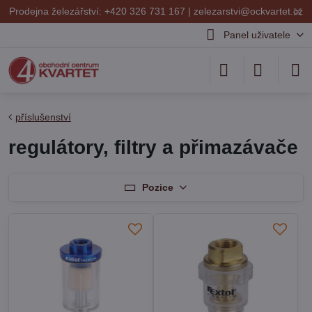
✕
Prodejna železářství: +420 326 731 167 |
zelezarstvi@ockvartet.cz
Panel uživatele
příslušenství
regulátory, filtry a přimazávače
Pozice