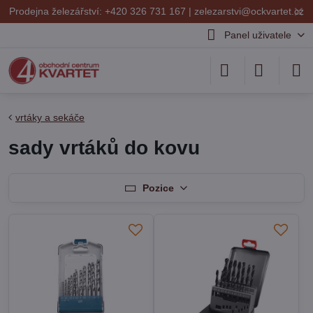
✕
Prodejna železářství: +420 326 731 167 |
zelezarstvi@ockvartet.cz
Panel uživatele
vrtáky a sekáče
sady vrtáků do kovu
Pozice