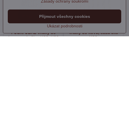
Zásady ochrany soukromí
Přijmout všechny cookies
Ukázat podrobnosti
POŠK. OBAL Vrtáky do
Vrtáky do kovu, sada 8ks
kovu, sada 9ks, HSS, HSS
HSS
Na dotaz
Skladem
240 Kč
66 Kč
Zobrazit
Do košíku