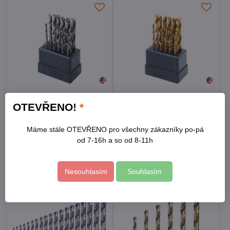
Vrtáky do kovu, sada
Vrtáky do kovu, sada
OTEVŘENO!
*
19ks, O 1-10mm, HSS
19ks, ⌀1-10mm, HSS
Skladem
Skladem
Máme stále OTEVŘENO pro všechny zákazníky po-pá
305 Kč
335 Kč
od 7-16h a so od 8-11h
Do košíku
Do košíku
Nesouhlasím
Souhlasím