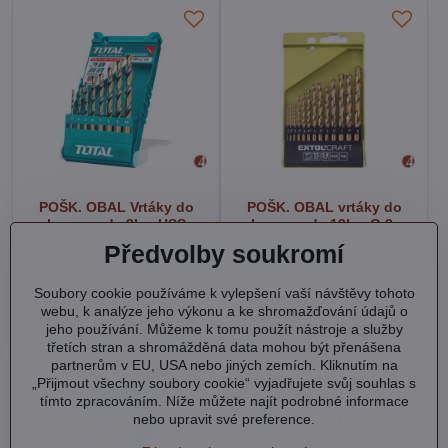
POŠK. OBAL Vrtáky do
POŠK. OBAL vrtáky do
kovu, sada 8ks, HSS
kovu, sada 13ks, O 2-
8mm, HSS TiN
Předvolby soukromí
Na dotaz
Skladem
173 Kč
196 Kč
Soubory cookie používáme k vylepšení vaší návštěvy tohoto
webu, k analýze jeho výkonu a ke shromažďování údajů o
Zobrazit
Do košíku
jeho používání. Můžeme k tomu použít nástroje a služby
třetích stran a shromážděná data mohou být přenášena
partnerům v EU, USA nebo jiných zemích. Kliknutím na
„Přijmout všechny soubory cookie“ vyjadřujete svůj souhlas s
tímto zpracováním. Níže můžete najít podrobné informace
nebo upravit své preference.