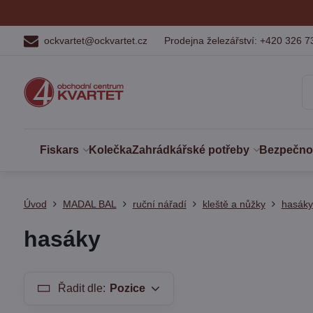
ockvartet@ockvartet.cz
Prodejna železářství: +420 326 7
Fiskars
Kolečka
Zahrádkářské potřeby
Bezpečnost
Úvod
MADAL BAL
ruční nářadí
kleště a nůžky
hasáky
hasáky
Řadit dle:
Pozice