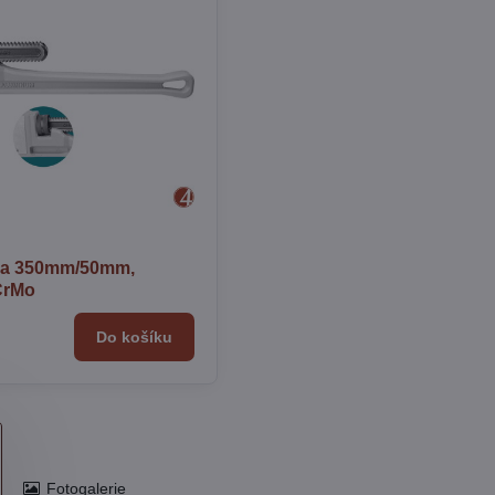
ka 350mm/50mm,
 CrMo
Do košíku
Fotogalerie