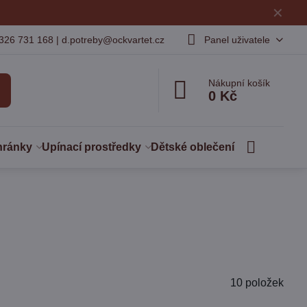
✕
326 731 168 | d.potreby@ockvartet.cz
Panel uživatele
Nákupní košík
0 Kč
hránky
Upínací prostředky
Dětské oblečení
10
položek