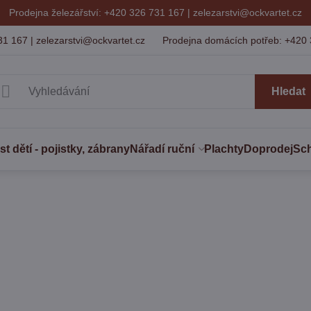
Prodejna železářství: +420 326 731 167 |
zelezarstvi@ockvartet.cz
31 167 | zelezarstvi@ockvartet.cz
Prodejna domácích potřeb: +420 
Hledat
 dětí - pojistky, zábrany
Nářadí ruční
Plachty
Doprodej
Sc