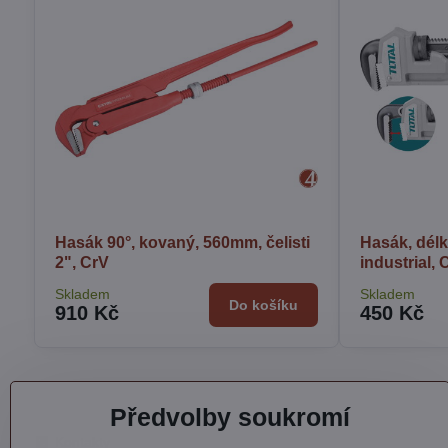
Hasák 90°, kovaný, 560mm, čelisti
Hasák, dél
2", CrV
industrial,
Skladem
Skladem
Do košíku
910 Kč
450 Kč
Předvolby soukromí
Kontakty