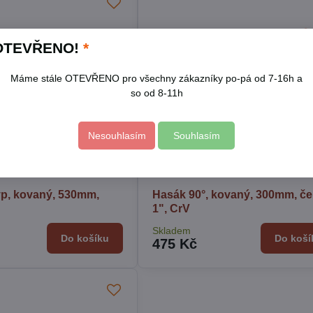
OTEVŘENO!
*
Máme stále OTEVŘENO pro všechny zákazníky po-pá od 7-16h a
so od 8-11h
Nesouhlasím
Souhlasím
yp, kovaný, 530mm,
Hasák 90°, kovaný, 300mm, čel
1", CrV
Skladem
Do košíku
Do koší
475 Kč