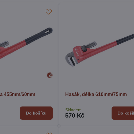
lka 455mm/60mm
Hasák, délka 610mm/75mm
Skladem
Do košíku
Do koší
570 Kč