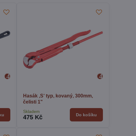
Hasák ‚S‘ typ, kovaný, 300mm,
čelisti 1"
Skladem
ku
Do košíku
475 Kč