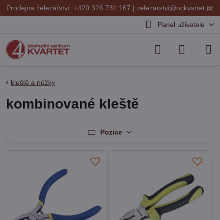
✕
Prodejna železářství: +420 326 731 167 |
zelezarstvi@ockvartet.cz
Panel uživatele
kleště a nůžky
kombinované kleště
Pozice