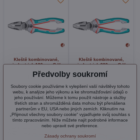
Kleště kombinované,
Kleště kombinované,
industrial, 180mm, CrV
industrial, 200mm, CrV
Skladem
Skladem
Předvolby soukromí
190 Kč
195 Kč
Soubory cookie používáme k vylepšení vaší návštěvy tohoto
Do košíku
Do košíku
webu, k analýze jeho výkonu a ke shromažďování údajů o
jeho používání. Můžeme k tomu použít nástroje a služby
třetích stran a shromážděná data mohou být přenášena
partnerům v EU, USA nebo jiných zemích. Kliknutím na
„Přijmout všechny soubory cookie“ vyjadřujete svůj souhlas s
tímto zpracováním. Níže můžete najít podrobné informace
nebo upravit své preference.
Zásady ochrany soukromí