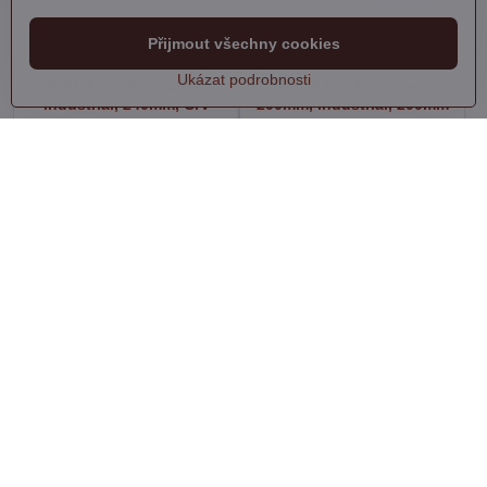
Přijmout všechny cookies
Ukázat podrobnosti
Kleště kombinované,
Kleště kombinované,
industrial, 240mm, CrV
200mm, industrial, 200mm
Skladem
Skladem
275 Kč
195 Kč
Do košíku
Do košíku
Kleště kombinované,
Kleště kombinované,
160mm
180mm