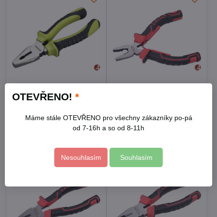
Kleště kombinované,
Kleště kombinované mini,
OTEVŘENO!
*
175mm
125mm
Skladem
Skladem
125 Kč
102 Kč
Máme stále OTEVŘENO pro všechny zákazníky po-pá
od 7-16h a so od 8-11h
Do košíku
Do košíku
Nesouhlasím
Souhlasím