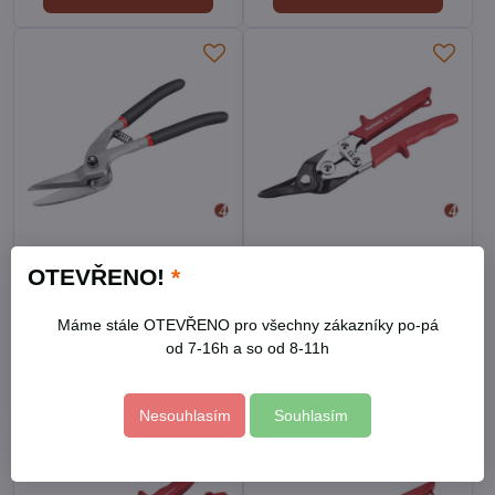
Nůžky na plech, 300mm
Nůžky na plech
OTEVŘENO!
*
převodové, 255mm, levé,
CrMoV
Skladem
Skladem
Máme stále OTEVŘENO pro všechny zákazníky po-pá
330 Kč
450 Kč
od 7-16h a so od 8-11h
Do košíku
Do košíku
Nesouhlasím
Souhlasím