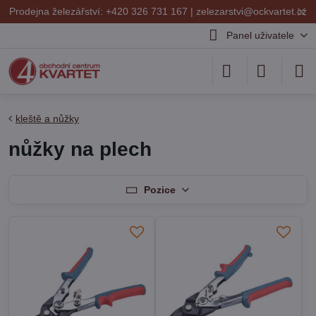
✕
Prodejna železářství: +420 326 731 167 |
zelezarstvi@ockvartet.cz
Panel uživatele
kleště a nůžky
nůžky na plech
Pozice