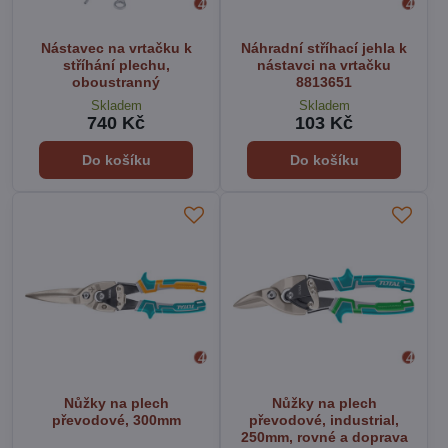
Nástavec na vrtačku k
Náhradní stříhací jehla k
stříhání plechu,
nástavci na vrtačku
oboustranný
8813651
Skladem
Skladem
740 Kč
103 Kč
Do košíku
Do košíku
Nůžky na plech
Nůžky na plech
převodové, 300mm
převodové, industrial,
250mm, rovné a doprava