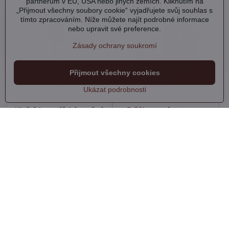
partnerům v EU, USA nebo jiných zemích. Kliknutím na
„Přijmout všechny soubory cookie“ vyjadřujete svůj souhlas s
tímto zpracováním. Níže můžete najít podrobné informace
nebo upravit své preference.
Zásady ochrany soukromí
Přijmout všechny cookies
Ukázat podrobnosti
Kleště karosářské otočné
Držák pro nástavec na
falcovací/děrovací, 290mm
vrtačku k stříhání plechu
Skladem
Skladem
530 Kč
205 Kč
Do košíku
Do košíku