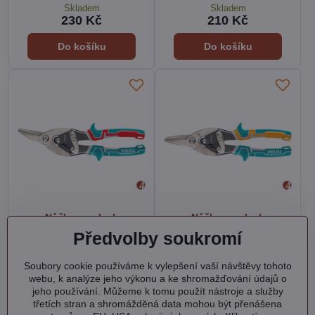
Skladem
Skladem
230 Kč
210 Kč
Do košíku
Do košíku
Nůžky na plech
Nůžky na plech
převodové, 250mm, rovně
převodové, HCS
Předvolby soukromí
a doleva
Skladem
Skladem
Soubory cookie používáme k vylepšení vaší návštěvy tohoto
210 Kč
210 Kč
webu, k analýze jeho výkonu a ke shromažďování údajů o
jeho používání. Můžeme k tomu použít nástroje a služby
Do košíku
Do košíku
třetích stran a shromážděná data mohou být přenášena