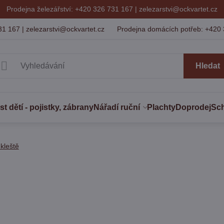
Prodejna železářství: +420 326 731 167 |
zelezarstvi@ockvartet.cz
31 167 | zelezarstvi@ockvartet.cz
Prodejna domácích potřeb: +420 
Hledat
 dětí - pojistky, zábrany
Nářadí ruční
Plachty
Doprodej
Sc
 kleště