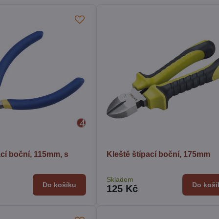
ací boční, 115mm, s
Kleště štípací boční, 175mm
Skladem
Do košíku
Do koší
125 Kč