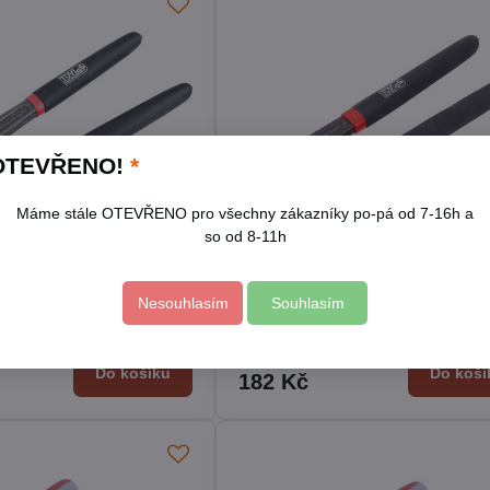
OTEVŘENO!
*
Máme stále OTEVŘENO pro všechny zákazníky po-pá od 7-16h a
so od 8-11h
Nesouhlasím
Souhlasím
ací čelní, 180mm, s
Kleště štípací čelní, 200mm, s
izolací
Skladem
Do košíku
Do koší
182 Kč