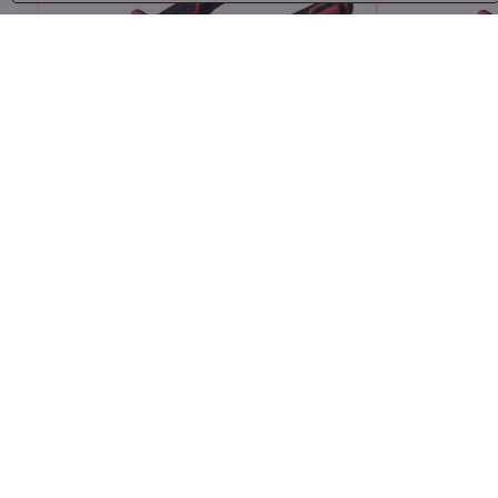
Kleště štípací boční, 190mm
Kleště ští
160mm
Skladem
Skladem
Do košíku
176 Kč
163 Kč