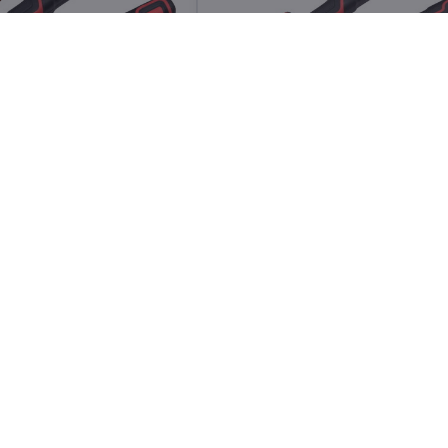
pací boční POWER,
Kleště štípací boční POWER,
190mm
Skladem
Do košíku
Do koší
186 Kč