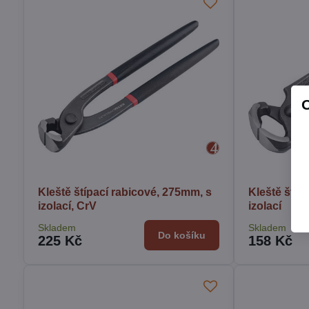
Kleště štípací rabicové, 275mm, s
Kleště štíp
izolací, CrV
izolací
Skladem
Skladem
Do košíku
225 Kč
158 Kč