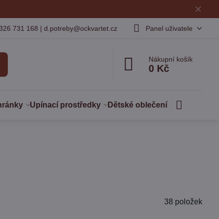
✕
326 731 168 | d.potreby@ockvartet.cz
Panel uživatele
Nákupní košík
0 Kč
hránky
Upínací prostředky
Dětské oblečení
38
položek