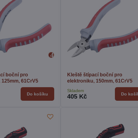
ací boční pro
Kleště štípací boční pro
u, 125mm, 61CrV5
elektroniku, 150mm, 61CrV5
Skladem
Do košíku
Do koší
405 Kč