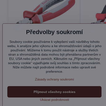
Předvolby soukromí
Soubory cookie používáme k vylepšení vaší návštěvy tohoto
webu, k analýze jeho výkonu a ke shromažďování údajů o jeho
Kleště štípací boční, 180mm,
Kleště štíp
používání. Můžeme k tomu použít nástroje a služby třetích
61CrV5
stran a shromážděná data mohou být přenášena partnerům v
EU, USA nebo jiných zemích. Kliknutím na „Přijmout všechny
Skladem
Skladem
soubory cookie“ vyjadřujete svůj souhlas s tímto zpracováním.
Do košíku
255 Kč
102 Kč
Níže můžete najít podrobné informace nebo upravit své
preference.
Zásady ochrany soukromí
Přijmout všechny cookies
Ukázat podrobnosti