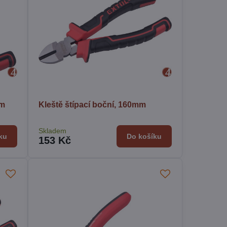
mm
Kleště štípací boční, 160mm
Skladem
ku
Do košíku
153 Kč