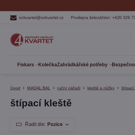
ockvartet@ockvartet.cz
Prodejna železářství: +420 326 7
Fiskars
Kolečka
Zahrádkářské potřeby
Bezpečnost
Úvod
MADAL BAL
ruční nářadí
kleště a nůžky
štípací
štípací kleště
Řadit dle:
Pozice