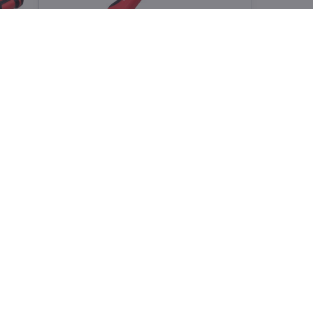
Kleště štípací boční/odizolovací,
150mm,
Skladem
ku
Do košíku
161 Kč