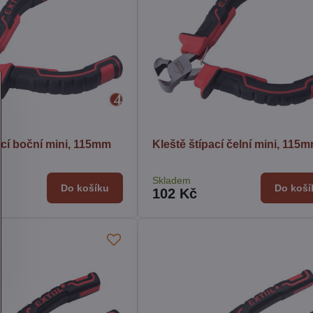
ací boční mini, 115mm
Kleště štípací čelní mini, 115
Skladem
Do košíku
Do koší
102 Kč