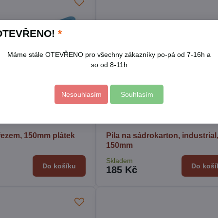
OTEVŘENO!
*
Máme stále OTEVŘENO pro všechny zákazníky po-pá od 7-16h a
so od 8-11h
Nesouhlasím
Souhlasím
ořezem, 150mm plátek
Pila na sádrokarton, industrial
150mm
Skladem
Do košíku
Do koší
185 Kč