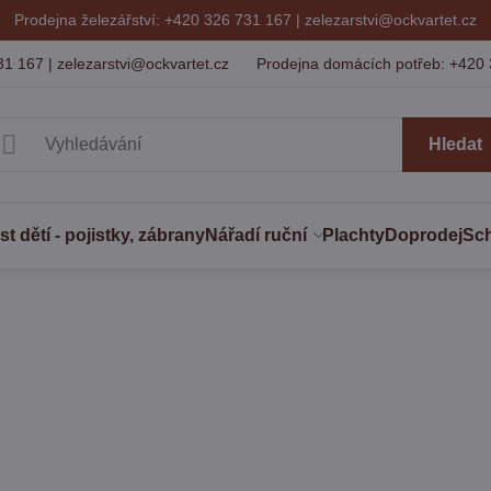
Prodejna železářství: +420 326 731 167 |
zelezarstvi@ockvartet.cz
31 167 | zelezarstvi@ockvartet.cz
Prodejna domácích potřeb: +420 
Hledat
 dětí - pojistky, zábrany
Nářadí ruční
Plachty
Doprodej
Sc