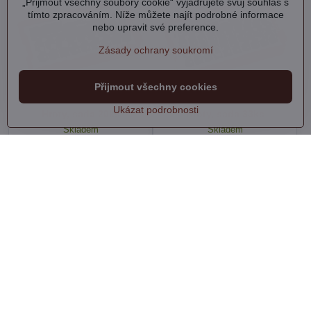
„Přijmout všechny soubory cookie“ vyjadřujete svůj souhlas s
tímto zpracováním. Níže můžete najít podrobné informace
nebo upravit své preference.
Zásady ochrany soukromí
Přijmout všechny cookies
Ukázat podrobnosti
Hroty, sada 20ks
Hroty, sada 33ks
Skladem
Skladem
143 Kč
220 Kč
Do košíku
Do košíku