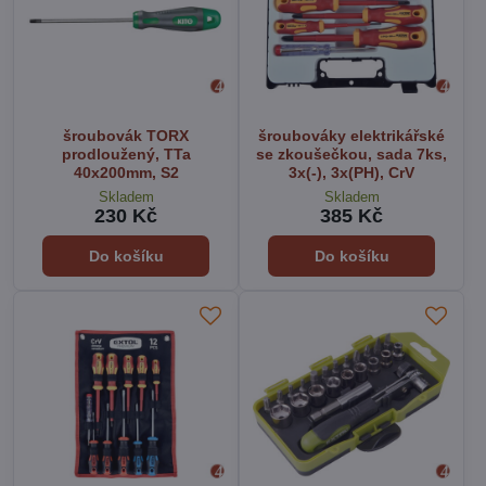
šroubovák TORX
šroubováky elektrikářské
prodloužený, TTa
se zkoušečkou, sada 7ks,
40x200mm, S2
3x(-), 3x(PH), CrV
Skladem
Skladem
230 Kč
385 Kč
Do košíku
Do košíku