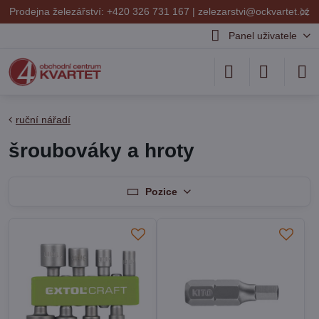
✕
Prodejna železářství: +420 326 731 167 |
zelezarstvi@ockvartet.cz
Panel uživatele
ruční nářadí
šroubováky a hroty
Pozice