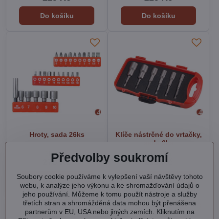
Do košíku
Do košíku
Hroty, sada 26ks
Klíče nástrčné do vrtačky,
sada 6ks
Skladem
Skladem
Předvolby soukromí
270 Kč
215 Kč
Soubory cookie používáme k vylepšení vaší návštěvy tohoto
Do košíku
Do košíku
webu, k analýze jeho výkonu a ke shromažďování údajů o
jeho používání. Můžeme k tomu použít nástroje a služby
třetích stran a shromážděná data mohou být přenášena
partnerům v EU, USA nebo jiných zemích. Kliknutím na