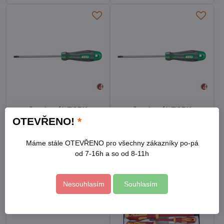
šroubovák TORX
šroubovák TORX
prodloužený, TTa
prodloužený, TTa
OTEVŘENO!
*
27x200mm, S2
30x200mm, S2
Skladem
Skladem
Máme stále OTEVŘENO pro všechny zákazníky po-pá
185 Kč
195 Kč
od 7-16h a so od 8-11h
Do košíku
Do košíku
Nesouhlasím
Souhlasím