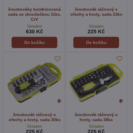
šroubováky kombinovaná
šroubovák ráčnový s
sada se zkoušečkou 11ks,
ořechy a hroty, sada 23ks
CrV
Skladem
Skladem
630 Kč
225 Kč
Do košíku
Do košíku
šroubovák ráčnový s
šroubovák ráčnový s
ořechy a hroty, sada 30ks
hroty, sada 38ks
Skladem
Skladem
225 Kč
225 Kč