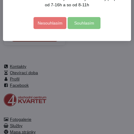
Hlavice na uvolňování
od 7-16h a so od 8-11h
šroubů a matic, sada
10ks, 3/8", 10-19mm, CrMo
Skladem
Nesouhlasím
Souhlasím
995 Kč
Do košíku
Kontakty
Otevírací doba
Profil
Facebook
Fotogalerie
Služby
Mapa stránky