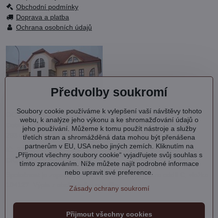
Obchodní podmínky
Doprava a platba
Ochrana osobních údajů
Předvolby soukromí
Soubory cookie používáme k vylepšení vaší návštěvy tohoto
OC KVARTET s.r.o.
webu, k analýze jeho výkonu a ke shromažďování údajů o
Debřská 1000
jeho používání. Můžeme k tomu použít nástroje a služby
293 06 Kosmonosy
třetích stran a shromážděná data mohou být přenášena
partnerům v EU, USA nebo jiných zemích. Kliknutím na
IČ: 27202577
„Přijmout všechny soubory cookie“ vyjadřujete svůj souhlas s
DIČ: CZ27202577
tímto zpracováním. Níže můžete najít podrobné informace
nebo upravit své preference.
Společnost je zapsána v OR vedeném MS v Praze oddíl C, vložka
104127.
Výpis
z obchodního rejstříku.
Zásady ochrany soukromí
©
2026
Copyright
Přijmout všechny cookies