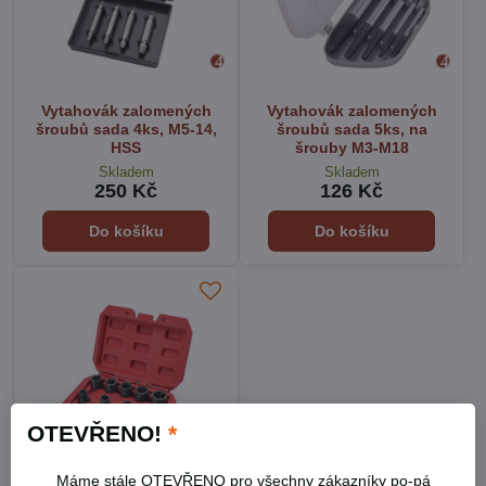
Vytahovák zalomených
Vytahovák zalomených
šroubů sada 4ks, M5-14,
šroubů sada 5ks, na
HSS
šrouby M3-M18
Skladem
Skladem
250 Kč
126 Kč
Do košíku
Do košíku
OTEVŘENO!
*
Máme stále OTEVŘENO pro všechny zákazníky po-pá