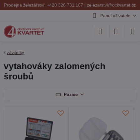
✕
Prodejna železářství: +420 326 731 167 |
zelezarstvi@ockvartet.cz
Panel uživatele
závitníky
vytahováky zalomených
šroubů
Pozice