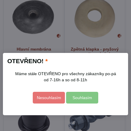
Hlavní membrána
Zpětná klapka - pryžový
ventil nasávání
OTEVŘENO!
*
Skladem
Skladem
85 Kč
54 Kč
Máme stále OTEVŘENO pro všechny zákazníky po-pá
Do košíku
Do košíku
od 7-16h a so od 8-11h
Nesouhlasím
Souhlasím