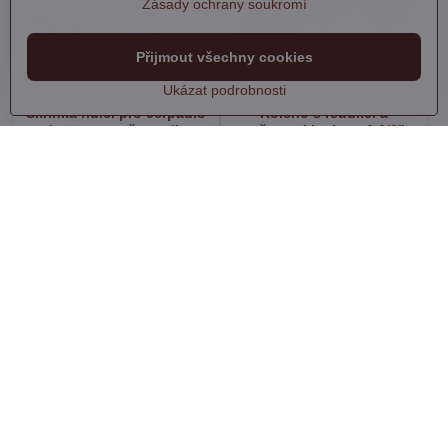
Zásady ochrany soukromí
Přijmout všechny cookies
Ukázat podrobnosti
Skříňka řídící pro čerpadlo
Koleno s redukcí a
do vrtu, pro čerpadlo
zpětnou klapkou, 1 1/2"
8895062
Skladem
Skladem
790 Kč
120 Kč
Do košíku
Do košíku