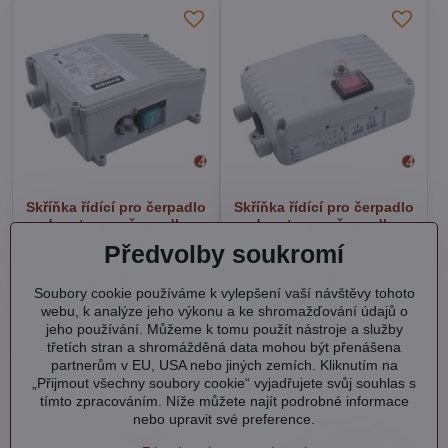
Skříňka řídící pro čerpadlo
Skříňka řídící pro čerpadlo
do vrtu, pro čerpadlo
do vrtu, pro čerpadlo
8895063
8895061
Předvolby soukromí
Skladem
Skladem
790 Kč
790 Kč
Soubory cookie používáme k vylepšení vaší návštěvy tohoto
webu, k analýze jeho výkonu a ke shromažďování údajů o
Do košíku
Do košíku
jeho používání. Můžeme k tomu použít nástroje a služby
třetích stran a shromážděná data mohou být přenášena
partnerům v EU, USA nebo jiných zemích. Kliknutím na
„Přijmout všechny soubory cookie“ vyjadřujete svůj souhlas s
tímto zpracováním. Níže můžete najít podrobné informace
nebo upravit své preference.