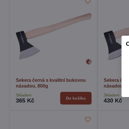
Sekera černá s kvalitní bukovou
Sekera čern
násadou, 800g
násadou, 1
Skladem
Skladem
Do košíku
365 Kč
430 Kč