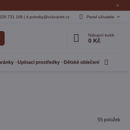
✕
326 731 168 | d.potreby@ockvartet.cz
Panel uživatele
Nákupní košík
0 Kč
hránky
Upínací prostředky
Dětské oblečení
55
položek