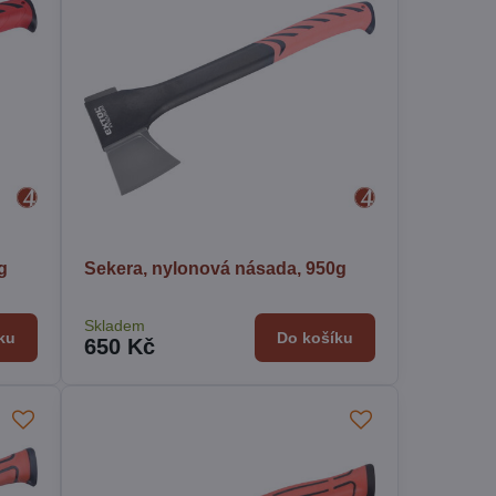
g
Sekera, nylonová násada, 950g
Skladem
ku
Do košíku
650 Kč