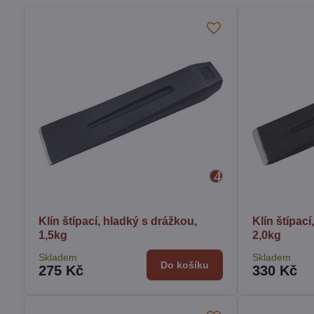
Klín štípací, hladký s drážkou,
Klín štípací
1,5kg
2,0kg
Skladem
Skladem
Do košíku
275 Kč
330 Kč