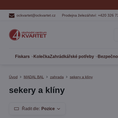
ockvartet@ockvartet.cz
Prodejna železářství: +420 326 7
Fiskars
Kolečka
Zahrádkářské potřeby
Bezpečnost
Úvod
MADAL BAL
zahrada
sekery a klíny
sekery a klíny
Řadit dle:
Pozice