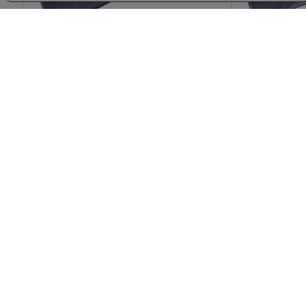
Sekera, sklolaminátová násada,
Sekera, sk
800g
1000g
Skladem
Skladem
Do košíku
310 Kč
380 Kč