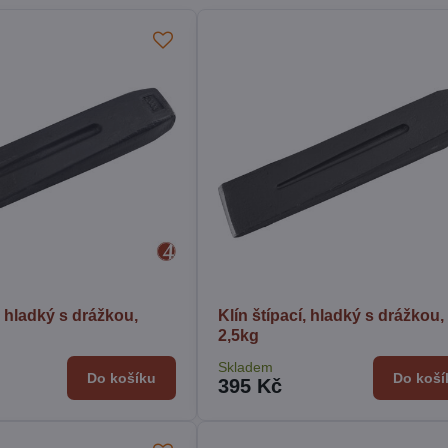
, hladký s drážkou,
Klín štípací, hladký s drážkou,
2,5kg
Skladem
Do košíku
Do koší
395 Kč