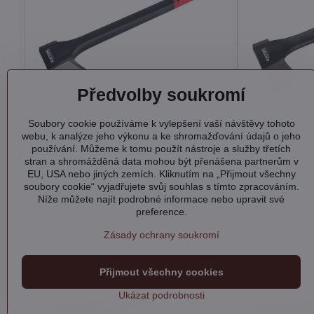
Předvolby soukromí
Soubory cookie používáme k vylepšení vaší návštěvy tohoto
webu, k analýze jeho výkonu a ke shromažďování údajů o jeho
Sekera, nylonová násada, 1250g
Sekera, ny
používání. Můžeme k tomu použít nástroje a služby třetích
stran a shromážděná data mohou být přenášena partnerům v
EU, USA nebo jiných zemích. Kliknutím na „Přijmout všechny
Skladem
Skladem
soubory cookie“ vyjadřujete svůj souhlas s tímto zpracováním.
Do košíku
750 Kč
890 Kč
Níže můžete najít podrobné informace nebo upravit své
preference.
Zásady ochrany soukromí
Přijmout všechny cookies
Ukázat podrobnosti