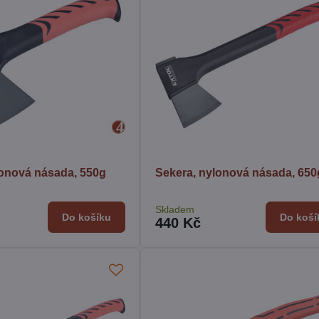
lonová násada, 550g
Sekera, nylonová násada, 650
Skladem
Do košíku
Do koší
440 Kč