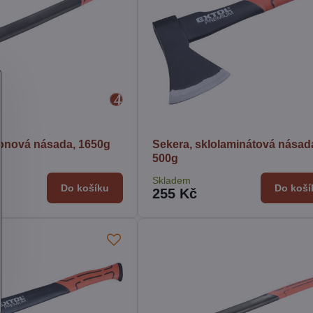
lonová násada, 1650g
Sekera, sklolaminátová násad
500g
Skladem
Do košíku
Do koší
255 Kč