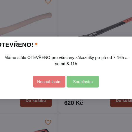
OTEVŘENO!
*
Máme stále OTEVŘENO pro všechny zákazníky po-pá od 7-16h a
so od 8-11h
Nesouhlasím
Souhlasím
á s kvalitní bukovou
Sekera štípací, sklolaminátová
000g
násada, 2000g
Skladem
Do košíku
Do koší
620 Kč