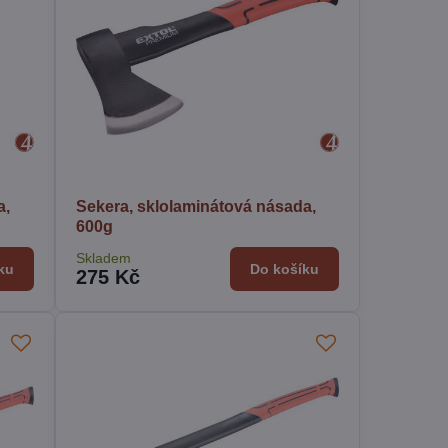
a,
Sekera, sklolaminátová násada,
600g
Skladem
ku
Do košíku
275 Kč