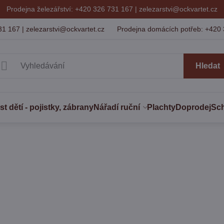
Prodejna železářství: +420 326 731 167 |
zelezarstvi@ockvartet.cz
31 167 | zelezarstvi@ockvartet.cz
Prodejna domácích potřeb: +420 
Hledat
 dětí - pojistky, zábrany
Nářadí ruční
Plachty
Doprodej
Sc