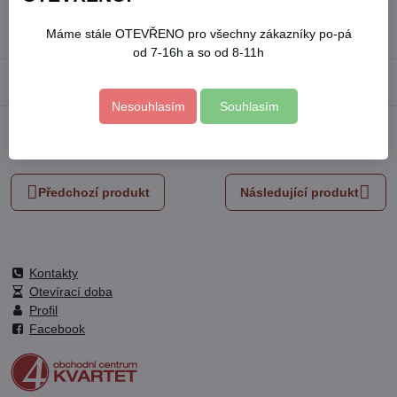
Skladové číslo:
8808150
Výrobce:
EXTOL PREMIUM
Máme stále OTEVŘENO pro všechny zákazníky po-pá
od 7-16h a so od 8-11h
Popis
Nesouhlasím
Souhlasím
Facebook
Twitter
Bluesky
Pinterest
Reddit
LinkedIn
WhatsApp
E-
mail
Předchozí produkt
Následující produkt
Kontakty
Otevírací doba
Profil
Facebook