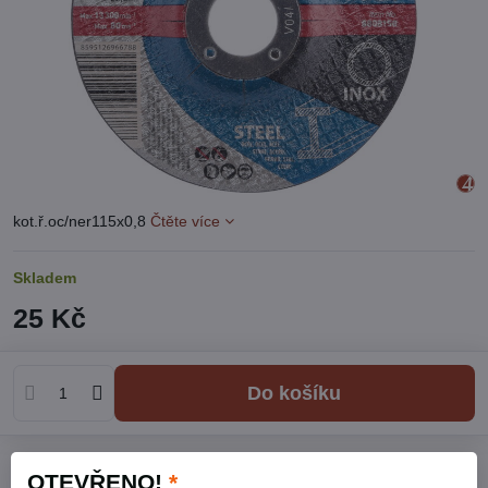
kot.ř.oc/ner115x0,8
Čtěte více
Skladem
25 Kč
Do košíku
Přidat k Oblíbeným
Hlídací pes
Doručení
OTEVŘENO!
*