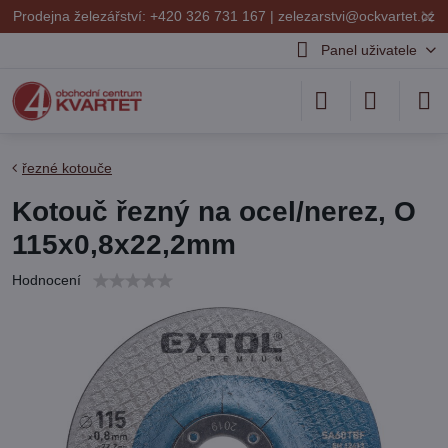
✕
Prodejna železářství: +420 326 731 167 |
zelezarstvi@ockvartet.cz
Panel uživatele
řezné kotouče
Kotouč řezný na ocel/nerez, O
115x0,8x22,2mm
Hodnocení