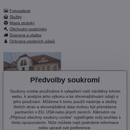
Fotogalerie
Služby
Mapa stránky
Obchodní podmínky
Doprava a platba
Ochrana osobních údajů
Předvolby soukromí
Soubory cookie používáme k vylepšení vaší návštěvy tohoto
OC KVARTET s.r.o.
webu, k analýze jeho výkonu a ke shromažďování údajů o
Debřská 1000
jeho používání. Můžeme k tomu použít nástroje a služby
293 06 Kosmonosy
třetích stran a shromážděná data mohou být přenášena
partnerům v EU, USA nebo jiných zemích. Kliknutím na
IČ: 27202577
„Přijmout všechny soubory cookie“ vyjadřujete svůj souhlas s
DIČ: CZ27202577
tímto zpracováním. Níže můžete najít podrobné informace
nebo upravit své preference.
Společnost je zapsána v OR vedeném MS v Praze oddíl C, vložka