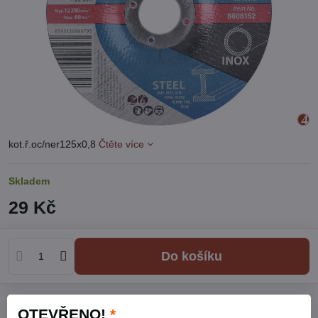
kot.ř.oc/ner125x0,8
Čtěte více
Skladem
29 Kč
Do košíku
Přidat k Oblíbeným
Hlídací pes
Doručení
OTEVŘENO!
*