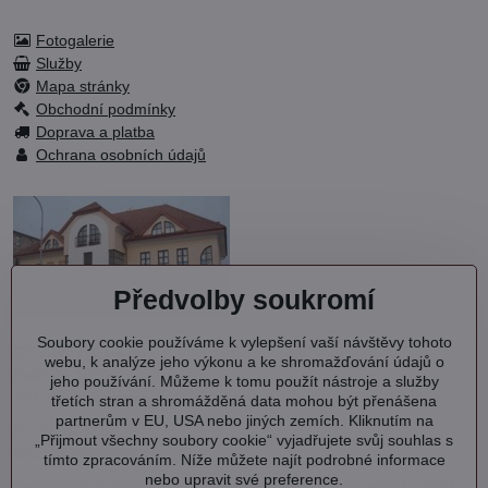
Fotogalerie
Služby
Mapa stránky
Obchodní podmínky
Doprava a platba
Ochrana osobních údajů
Předvolby soukromí
Soubory cookie používáme k vylepšení vaší návštěvy tohoto
OC KVARTET s.r.o.
webu, k analýze jeho výkonu a ke shromažďování údajů o
Debřská 1000
jeho používání. Můžeme k tomu použít nástroje a služby
293 06 Kosmonosy
třetích stran a shromážděná data mohou být přenášena
partnerům v EU, USA nebo jiných zemích. Kliknutím na
IČ: 27202577
„Přijmout všechny soubory cookie“ vyjadřujete svůj souhlas s
DIČ: CZ27202577
tímto zpracováním. Níže můžete najít podrobné informace
nebo upravit své preference.
Společnost je zapsána v OR vedeném MS v Praze oddíl C, vložka