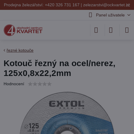
✕
Prodejna železářství: +420 326 731 167 |
zelezarstvi@ockvartet.cz
Panel uživatele
řezné kotouče
Kotouč řezný na ocel/nerez,
125x0,8x22,2mm
Hodnocení