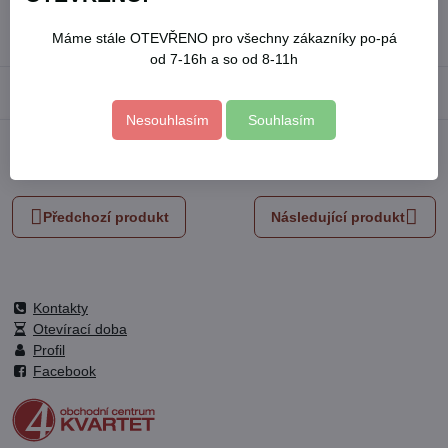
Skladové číslo:
8808152
Výrobce:
EXTOL PREMIUM
Máme stále OTEVŘENO pro všechny zákazníky po-pá
od 7-16h a so od 8-11h
Popis
Nesouhlasím
Souhlasím
Facebook
Twitter
Bluesky
Pinterest
Reddit
LinkedIn
WhatsApp
E-
mail
Předchozí produkt
Následující produkt
Kontakty
Otevírací doba
Profil
Facebook