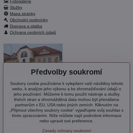
Fotogalerie
Služby
Mapa stránky
Obchodní podmínky
Doprava a platba
Ochrana osobních údajů
Předvolby soukromí
Soubory cookie používáme k vylepšení vaší návštěvy tohoto
OC KVARTET s.r.o.
webu, k analýze jeho výkonu a ke shromažďování údajů o
Debřská 1000
jeho používání. Můžeme k tomu použít nástroje a služby
293 06 Kosmonosy
třetích stran a shromážděná data mohou být přenášena
partnerům v EU, USA nebo jiných zemích. Kliknutím na
IČ: 27202577
„Přijmout všechny soubory cookie“ vyjadřujete svůj souhlas s
DIČ: CZ27202577
tímto zpracováním. Níže můžete najít podrobné informace
nebo upravit své preference.
Společnost je zapsána v OR vedeném MS v Praze oddíl C, vložka
104127.
Výpis
z obchodního rejstříku.
Zásady ochrany soukromí