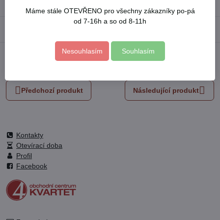
Výrobce:
FORTUM
Máme stále OTEVŘENO pro všechny zákazníky po-pá
od 7-16h a so od 8-11h
Popis
Nesouhlasím
Souhlasím
Facebook
Twitter
Bluesky
Pinterest
Reddit
LinkedIn
WhatsApp
E-
mail
Předchozí produkt
Následující produkt
Kontakty
Otevírací doba
Profil
Facebook