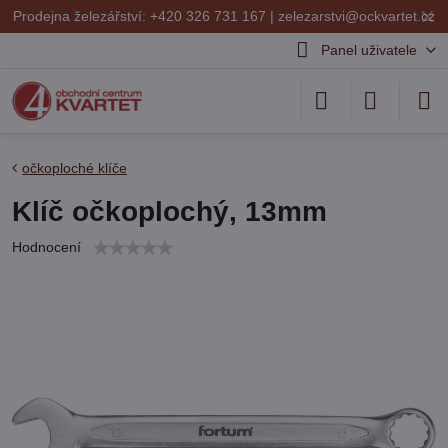
✕
Prodejna železářství: +420 326 731 167 |
zelezarstvi@ockvartet.cz
Panel uživatele
očkoploché klíče
Klíč očkoplochý, 13mm
Hodnocení