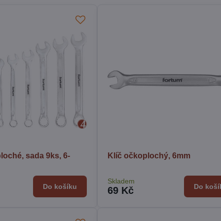
loché, sada 9ks, 6-
Klíč očkoplochý, 6mm
Skladem
Do košíku
Do koší
69 Kč