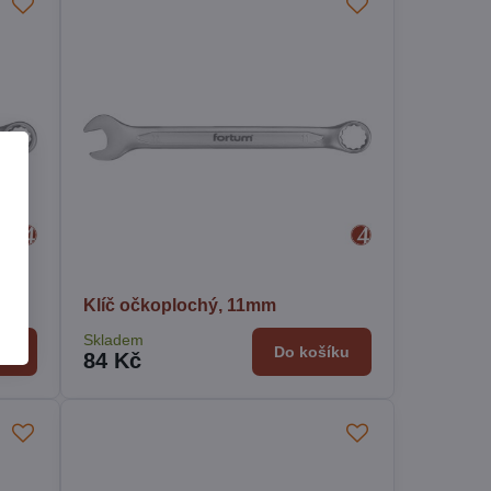
Klíč očkoplochý, 11mm
Skladem
ku
Do košíku
84 Kč