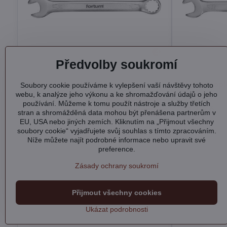
Předvolby soukromí
Klíč očkoplochý, 16mm
Klíč očkop
Soubory cookie používáme k vylepšení vaší návštěvy tohoto
webu, k analýze jeho výkonu a ke shromažďování údajů o jeho
Skladem
Skladem
používání. Můžeme k tomu použít nástroje a služby třetích
Do košíku
105 Kč
112 Kč
stran a shromážděná data mohou být přenášena partnerům v
EU, USA nebo jiných zemích. Kliknutím na „Přijmout všechny
soubory cookie“ vyjadřujete svůj souhlas s tímto zpracováním.
Níže můžete najít podrobné informace nebo upravit své
preference.
Zásady ochrany soukromí
Přijmout všechny cookies
Ukázat podrobnosti