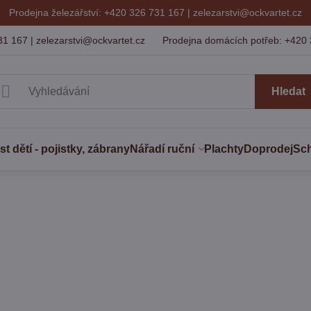
Prodejna železářství: +420 326 731 167 |
zelezarstvi@ockvartet.cz
31 167 | zelezarstvi@ockvartet.cz
Prodejna domácích potřeb: +420 
Hledat
 dětí - pojistky, zábrany
Nářadí ruční
Plachty
Doprodej
Sc