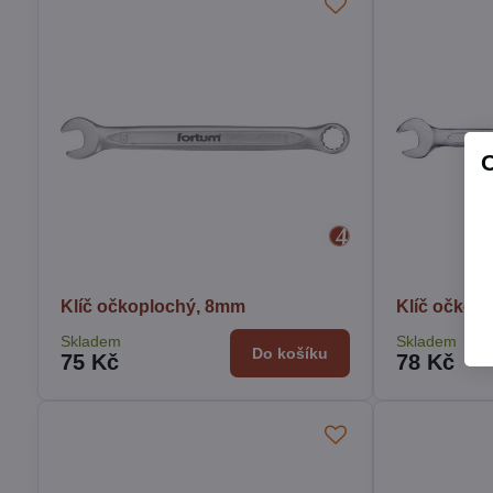
Klíč očkoplochý, 8mm
Klíč očkop
Skladem
Skladem
Do košíku
75 Kč
78 Kč