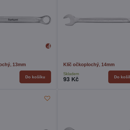
lochý, 13mm
Klíč očkoplochý, 14mm
Skladem
Do košíku
Do koší
93 Kč