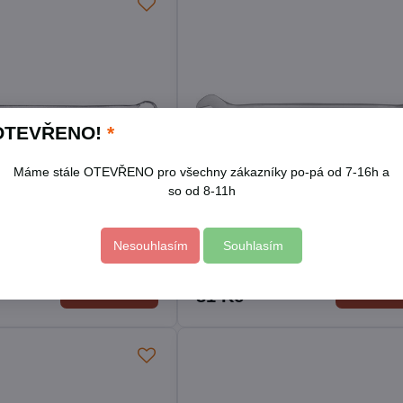
OTEVŘENO!
*
Máme stále OTEVŘENO pro všechny zákazníky po-pá od 7-16h a
so od 8-11h
Nesouhlasím
Souhlasím
lochý, 9mm
Klíč očkoplochý, 10mm
Skladem
Do košíku
Do koší
81 Kč