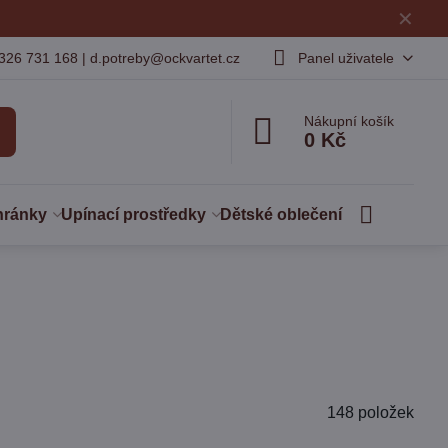
✕
326 731 168 | d.potreby@ockvartet.cz
Panel uživatele
Nákupní košík
0 Kč
hránky
Upínací prostředky
Dětské oblečení
148
položek