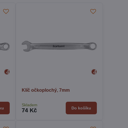
Klíč očkoplochý, 7mm
Skladem
ku
Do košíku
74 Kč