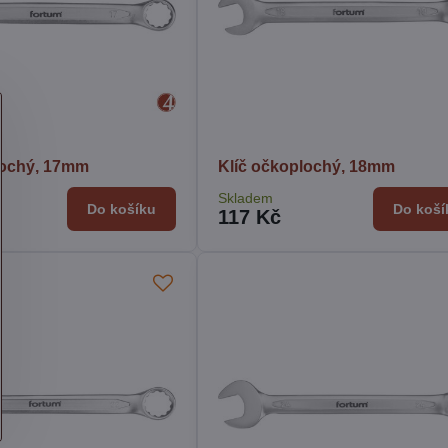
lochý, 17mm
Klíč očkoplochý, 18mm
Skladem
Do košíku
Do koší
117 Kč