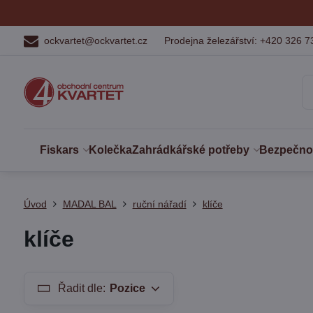
ockvartet@ockvartet.cz
Prodejna železářství: +420 326 7
Fiskars
Kolečka
Zahrádkářské potřeby
Bezpečnost
Úvod
MADAL BAL
ruční nářadí
klíče
klíče
Řadit dle:
Pozice