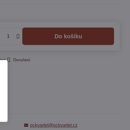
Do košíku
 pes
Doručení
ockvartet@ockvartet.cz