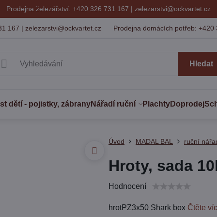
Prodejna železářství: +420 326 731 167 |
zelezarstvi@ockvartet.cz
31 167 | zelezarstvi@ockvartet.cz
Prodejna domácích potřeb: +420 
Hledat
 dětí - pojistky, zábrany
Nářadí ruční
Plachty
Doprodej
Sc
Úvod
MADAL BAL
ruční nářa
Hroty, sada 1
Hodnocení
hrotPZ3x50 Shark box
Čtěte ví