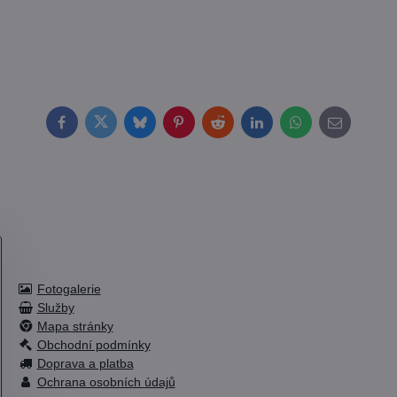
Facebook
Twitter
Bluesky
Pinterest
Reddit
LinkedIn
WhatsApp
E-
mail
Fotogalerie
Služby
Mapa stránky
Obchodní podmínky
Doprava a platba
Ochrana osobních údajů