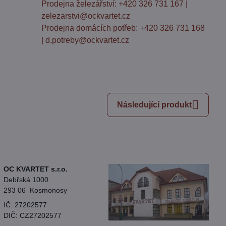
Prodejna železářství: +420 326 731 167 |
zelezarstvi@ockvartet.cz
Prodejna domácích potřeb: +420 326 731 168
| d.potreby@ockvartet.cz
Následující produkt
OC KVARTET s.r.o.
Debřská 1000
293 06 Kosmonosy
IČ: 27202577
DIČ: CZ27202577