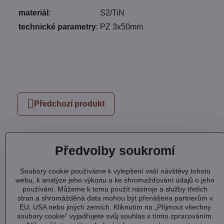
materiál
:
S2/TiN
technické parametry
:
PZ 3x50mm
Předchozí produkt
Předvolby soukromí
Kontakty
Soubory cookie používáme k vylepšení vaší návštěvy tohoto
Otevírací doba
webu, k analýze jeho výkonu a ke shromažďování údajů o jeho
Profil
používání. Můžeme k tomu použít nástroje a služby třetích
Facebook
stran a shromážděná data mohou být přenášena partnerům v
EU, USA nebo jiných zemích. Kliknutím na „Přijmout všechny
soubory cookie“ vyjadřujete svůj souhlas s tímto zpracováním.