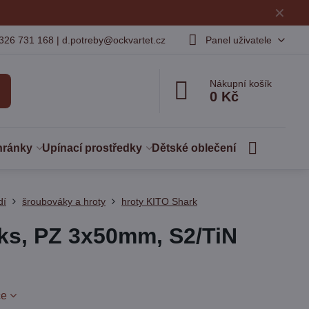
✕
326 731 168 | d.potreby@ockvartet.cz
Panel uživatele
Nákupní košík
0 Kč
hránky
Upínací prostředky
Dětské oblečení
dí
šroubováky a hroty
hroty KITO Shark
0ks, PZ 3x50mm, S2/TiN
ce