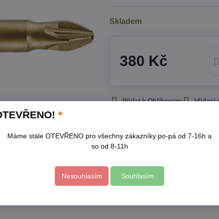
Skladem
380 Kč
Přidat k Oblíbeným
Hlídací
OTEVŘENO!
*
Skladové číslo:
4821212
Výrobce:
KITO
Máme stále OTEVŘENO pro všechny zákazníky po-pá od 7-16h a
so od 8-11h
Popis
Nesouhlasím
Souhlasím