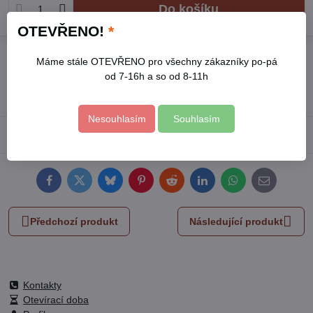
Do košíku
OTEVŘENO!
*
Přidat k Oblíbeným
Hlídací pes
Doručení
Máme stále OTEVŘENO pro všechny zákazníky po-pá
od 7-16h a so od 8-11h
Skladové číslo:
404121
Výrobce:
EXTOL CRAFT
Nesouhlasím
Souhlasím
Popis
Facebook
Twitter
Bluesky
Pinterest
Reddit
LinkedIn
WhatsApp
E-
mail
Předchozí produkt
Následující produkt
Kontakty
Otevírací doba