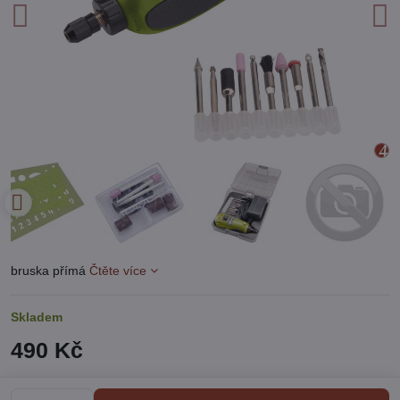
bruska přímá
Čtěte více
Skladem
490 Kč