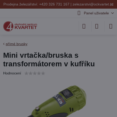
✕
Prodejna železářství: +420 326 731 167 |
zelezarstvi@ockvartet.cz
Panel uživatele
přímé brusky
Mini vrtačka/bruska s
transformátorem v kufříku
Hodnocení