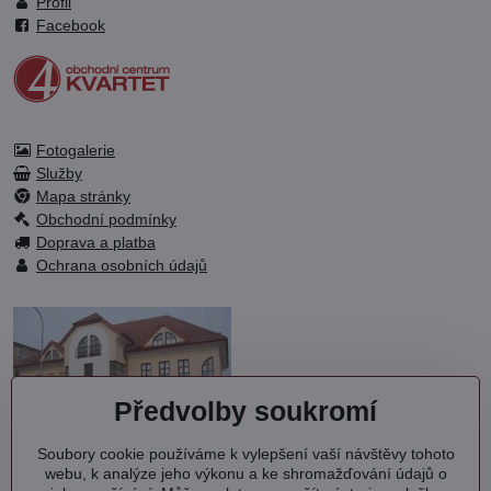
Profil
Facebook
Fotogalerie
Služby
Mapa stránky
Obchodní podmínky
Doprava a platba
Ochrana osobních údajů
Předvolby soukromí
Soubory cookie používáme k vylepšení vaší návštěvy tohoto
OC KVARTET s.r.o.
webu, k analýze jeho výkonu a ke shromažďování údajů o
Debřská 1000