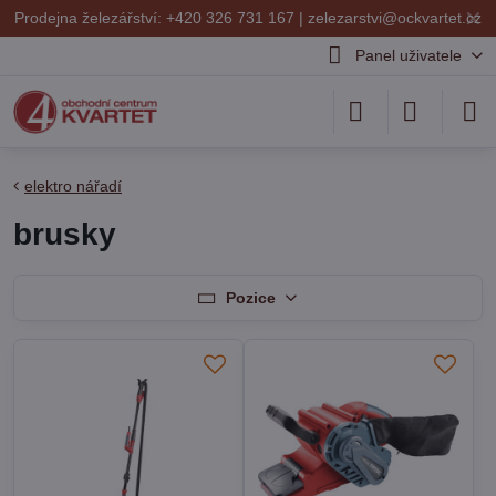
✕
Prodejna železářství: +420 326 731 167 |
zelezarstvi@ockvartet.cz
Panel uživatele
elektro nářadí
brusky
Pozice