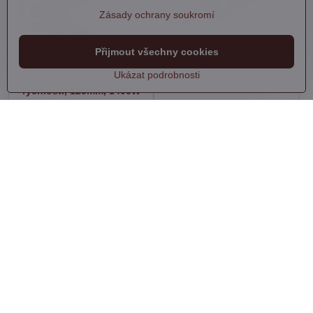
Zásady ochrany soukromí
Přijmout všechny cookies
Ukázat podrobnosti
Bruska úhlová s regulací
Bruska přímá, 6mm, 500W
rychlosti, 125mm, 1400W
Skladem
Skladem
2490 Kč
2390 Kč
Do košíku
Do košíku