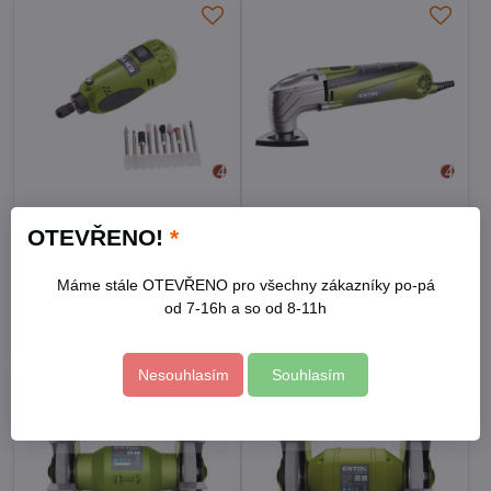
Mini vrtačka/bruska s
Bruska multifunkční,
OTEVŘENO!
*
transformátorem v kufříku
300W
Skladem
Skladem
490 Kč
1490 Kč
Máme stále OTEVŘENO pro všechny zákazníky po-pá
od 7-16h a so od 8-11h
Do košíku
Do košíku
Nesouhlasím
Souhlasím