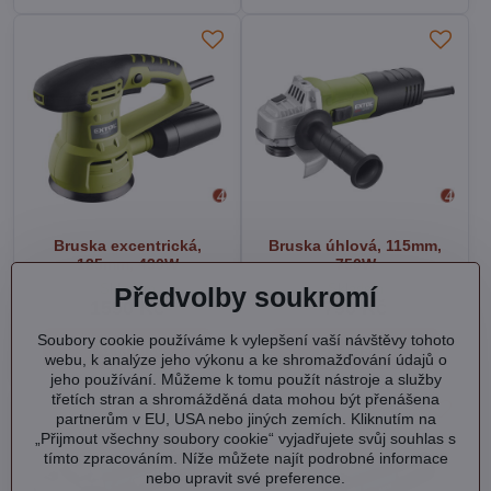
Bruska excentrická,
Bruska úhlová, 115mm,
125mm, 430W
750W
Skladem
Skladem
Předvolby soukromí
1590 Kč
790 Kč
Soubory cookie používáme k vylepšení vaší návštěvy tohoto
Do košíku
Do košíku
webu, k analýze jeho výkonu a ke shromažďování údajů o
jeho používání. Můžeme k tomu použít nástroje a služby
třetích stran a shromážděná data mohou být přenášena
partnerům v EU, USA nebo jiných zemích. Kliknutím na
„Přijmout všechny soubory cookie“ vyjadřujete svůj souhlas s
tímto zpracováním. Níže můžete najít podrobné informace
nebo upravit své preference.