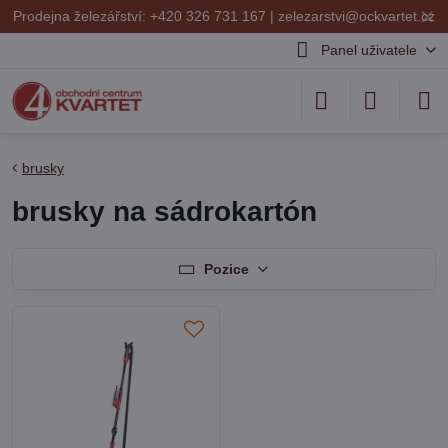
✕
Prodejna železářství: +420 326 731 167 |
zelezarstvi@ockvartet.cz
Panel uživatele
brusky
brusky na sádrokartón
Pozice