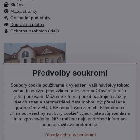
Služby
Mapa stránky
Obchodní podmínky
Doprava a platba
Ochrana osobních údajů
Předvolby soukromí
Soubory cookie používáme k vylepšení vaší návštěvy tohoto
OC KVARTET s.r.o.
webu, k analýze jeho výkonu a ke shromažďování údajů o
Debřská 1000
jeho používání. Můžeme k tomu použít nástroje a služby
293 06 Kosmonosy
třetích stran a shromážděná data mohou být přenášena
partnerům v EU, USA nebo jiných zemích. Kliknutím na
IČ: 27202577
„Přijmout všechny soubory cookie“ vyjadřujete svůj souhlas s
DIČ: CZ27202577
tímto zpracováním. Níže můžete najít podrobné informace
nebo upravit své preference.
Společnost je zapsána v OR vedeném MS v Praze oddíl C, vložka
104127.
Výpis
z obchodního rejstříku.
Zásady ochrany soukromí