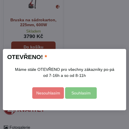
Bruska na sádrokarton,
225mm, 600W
Skladem
3790 Kč
Do košíku
OTEVŘENO!
*
Máme stále OTEVŘENO pro všechny zákazníky po-pá
od 7-16h a so od 8-11h
Kontakty
Otevírací doba
Profil
Nesouhlasím
Souhlasím
Facebook
Fotogalerie