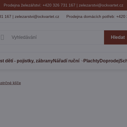
Prodejna železářství: +420 326 731 167 |
zelezarstvi@ockvartet.cz
31 167 | zelezarstvi@ockvartet.cz
Prodejna domácích potřeb: +420 
Hledat
 dětí - pojistky, zábrany
Nářadí ruční
Plachty
Doprodej
Sc
strčné klíče