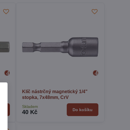
pka
Klíč nástrčný magnetický 1/4"
stopka, 7x48mm, CrV
Skladem
ku
Do košíku
40 Kč