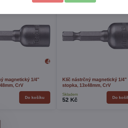
ný magnetický 1/4"
Klíč nástrčný magnetický 1/4"
x48mm, CrV
stopka, 13x48mm, CrV
Skladem
Do košíku
Do koší
52 Kč