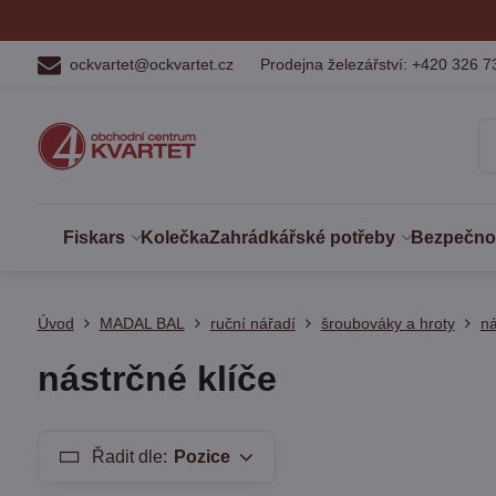
ockvartet@ockvartet.cz
Prodejna železářství: +420 326 7
Fiskars
Kolečka
Zahrádkářské potřeby
Bezpečnost
Úvod
MADAL BAL
ruční nářadí
šroubováky a hroty
ná
nástrčné klíče
Řadit dle:
Pozice