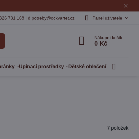
✕
326 731 168 | d.potreby@ockvartet.cz
Panel uživatele
Nákupní košík
0 Kč
hránky
Upínací prostředky
Dětské oblečení
7
položek