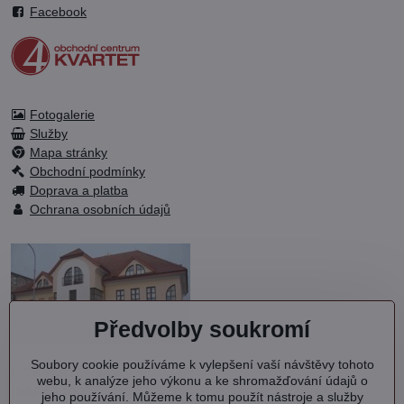
Facebook
Fotogalerie
Služby
Mapa stránky
Obchodní podmínky
Doprava a platba
Ochrana osobních údajů
Předvolby soukromí
Soubory cookie používáme k vylepšení vaší návštěvy tohoto
OC KVARTET s.r.o.
webu, k analýze jeho výkonu a ke shromažďování údajů o
Debřská 1000
jeho používání. Můžeme k tomu použít nástroje a služby