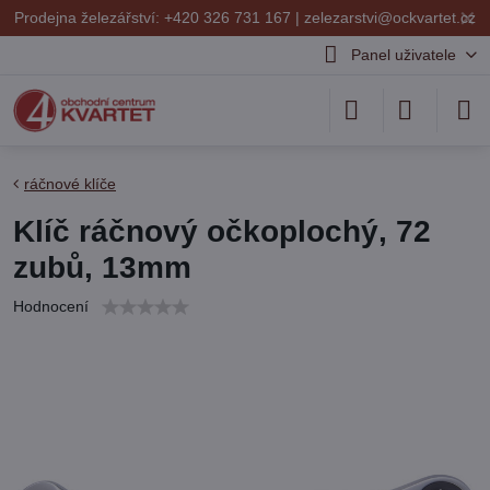
✕
Prodejna železářství: +420 326 731 167 |
zelezarstvi@ockvartet.cz
Panel uživatele
ráčnové klíče
Klíč ráčnový očkoplochý, 72
zubů, 13mm
Hodnocení