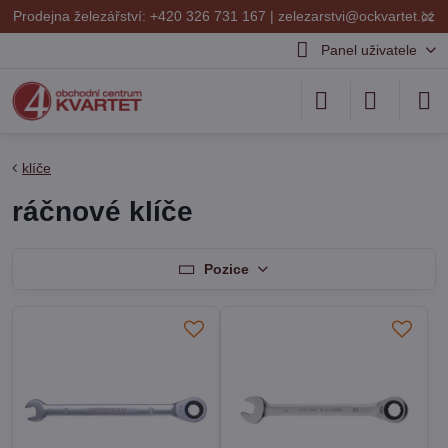
✕
Prodejna železářství: +420 326 731 167 |
zelezarstvi@ockvartet.cz
Panel uživatele
klíče
ráčnové klíče
Pozice