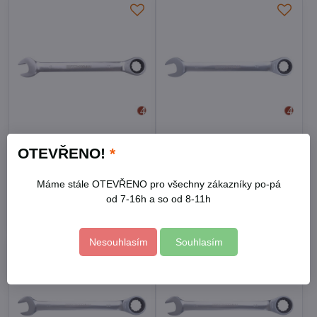
Klíč ráčnový očkoplochý,
Klíč ráčnový očkoplochý,
OTEVŘENO!
*
72 zubů, 17mm
72 zubů, 19mm
Skladem
Skladem
230 Kč
255 Kč
Máme stále OTEVŘENO pro všechny zákazníky po-pá
od 7-16h a so od 8-11h
Do košíku
Do košíku
Nesouhlasím
Souhlasím