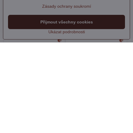
Zásady ochrany soukromí
Přijmout všechny cookies
Ukázat podrobnosti
ZRUŠENO! Nahrazeno
ZRUŠENO! Nahrazeno
výrobkem 8816113,
výrobkem 8816117,
ráčnový klíč očko/plochý
ráčnový klíč očko/plochý
13mm CrV, ráčna 45 zubů
17mm CrV, ráčna 45 zubů
Na dotaz
Na dotaz
203 Kč
260 Kč
Zobrazit
Zobrazit