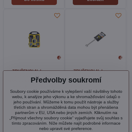
ZRUŠENO! Nahrazeno
ZRUŠENO! Nahrazeno
výrobkem 8816100,
výrobkem 8816110,
Předvolby soukromí
ráčnové klíče očko/ploché
ráčnový klíč očko/plochý
sada 7ks, 8-19mm CrV,
10mm CrV, ráčna 45 zubů
ráčna 45 zubů
Soubory cookie používáme k vylepšení vaší návštěvy tohoto
webu, k analýze jeho výkonu a ke shromažďování údajů o
Na dotaz
Na dotaz
jeho používání. Můžeme k tomu použít nástroje a služby
1390 Kč
185 Kč
třetích stran a shromážděná data mohou být přenášena
partnerům v EU, USA nebo jiných zemích. Kliknutím na
Zobrazit
Zobrazit
„Přijmout všechny soubory cookie“ vyjadřujete svůj souhlas s
tímto zpracováním. Níže můžete najít podrobné informace
nebo upravit své preference.